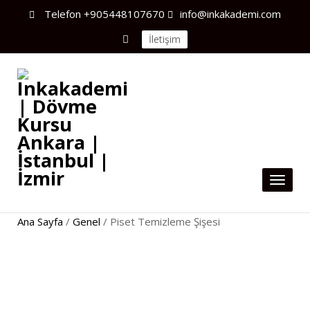
Telefon
+905448107670
info@inkakademi.com
İletişim
Toggl
naviga
Ana Sayfa
/
Genel
/ Piset Temizleme Şişesi