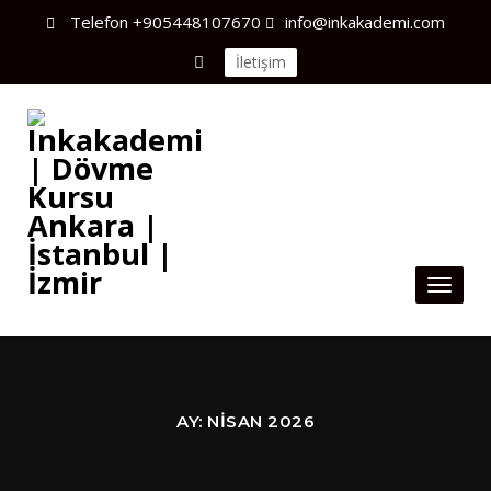
Telefon
+905448107670
info@inkakademi.com
İletişim
Toggl
naviga
AY:
NISAN 2026