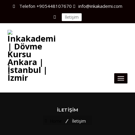
Telefon
+905448107670
info@inkakademi.com
İletişim
Toggl
naviga
İLETIŞIM
Home
İletişim