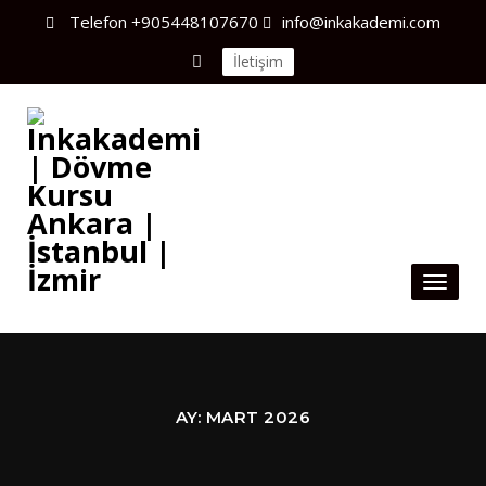
Telefon
+905448107670
info@inkakademi.com
İletişim
Toggl
naviga
AY:
MART 2026