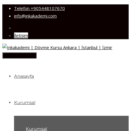
Telefon
+905448107670
info@inkakademi.com
İletişim
Toggle navigation
Anasayfa
Kurumsal
Kurumsal