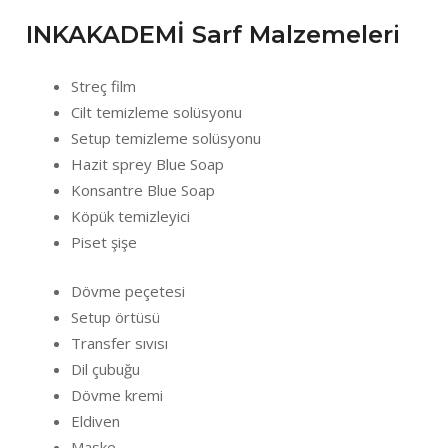
INKAKADEMİ Sarf Malzemeleri
Streç film
Cilt temizleme solüsyonu
Setup temizleme solüsyonu
Hazit sprey Blue Soap
Konsantre Blue Soap
Köpük temizleyici
Piset şişe
Dövme peçetesi
Setup örtüsü
Transfer sıvısı
Dil çubuğu
Dövme kremi
Eldiven
Maske