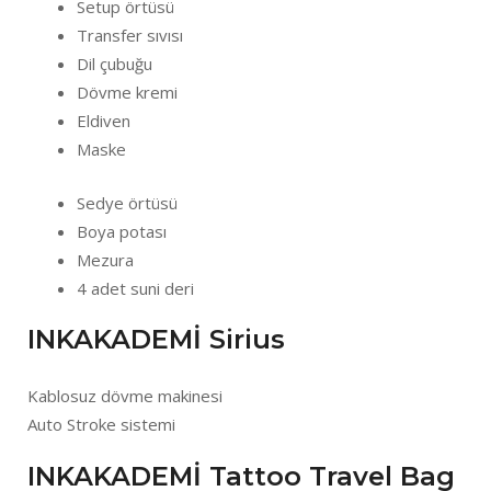
Setup örtüsü
Transfer sıvısı
Dil çubuğu
Dövme kremi
Eldiven
Maske
Sedye örtüsü
Boya potası
Mezura
4 adet suni deri
INKAKADEMİ Sirius
Kablosuz dövme makinesi
Auto Stroke sistemi
INKAKADEMİ Tattoo Travel Bag