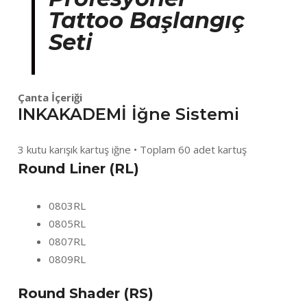
Tattoo Başlangıç
Seti
Çanta İçeriği
INKAKADEMİ İğne Sistemi
3 kutu karışık kartuş iğne • Toplam 60 adet kartuş
Round Liner (RL)
0803RL
0805RL
0807RL
0809RL
Round Shader (RS)