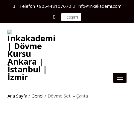
Telefon
+905448107670
info@inkakademi.com
İletişim
Toggl
naviga
Ana Sayfa
/
Genel
/ Dövme Seti – Çanta