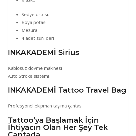
Sedye örtüsü
Boya potası
Mezura
4 adet suni deri
INKAKADEMİ Sirius
Kablosuz dövme makinesi
Auto Stroke sistemi
INKAKADEMİ Tattoo Travel Bag
Profesyonel ekipman taşıma çantası
Tattoo’ya Başlamak İçin
İhtiyacın Olan Her Şey Tek
Çantada.