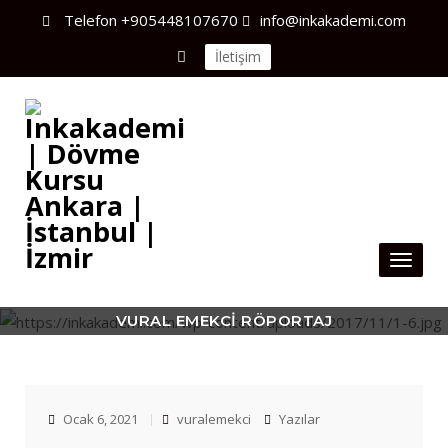
Telefon
+905448107670
info@inkakademi.com
İletişim
Toggl
naviga
VURAL EMEKCI RÖPORTAJ
Ocak 6, 2021
vuralemekci
Yazılar