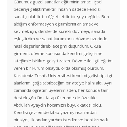
Günümüz güzel sanatlar eğitiminin amacı, içsel
beceriyi geliştirmektir. İnsanın sadece kendisi
sanatçı olabilir bu öğretilebilir bir şey değildir. Ben
aldığım enformasyon eğitimlerini anlamak ve
sevmek için, derslerde sürekli dövmeyi, sanatla
eşleştirdim ve sanat kuramlarını dövme üzerinde
nasıl değerlendirebileceğimi düşündüm. Okula
girmem, dövme konusunda kendimi geliştirme
isteğimle birlikte gelişti zaten. Dövme ile ilgili eğitim
veren bir kurum olsaydı, orda okumuş olurdum.
Karadeniz Teknik Üniversitesi kendimi geliştirip, ilgi
alanlarımı çoğaltabileceğim bir atölye halini aldı. Aynı
zamanda öğretim üyelerimizden, her konuda tam
destek gördüm. Kitap üzerinde de özellikle
Abdullah Ayaydın hocamızın büyük katkısı oldu.
Kendisi çevremde kitap yazmış insanlardan
birisiydi, ilk ondan yardım istedim ve beni kırmadı.
Ben, en kalıcı ve eğlenceli öğrenme tekniğinin,