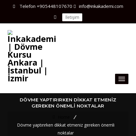
Telefon
+905448107670
info@inkakademi.com
İletişim
Toggl
naviga
DÖVME YAPTIRIRKEN DIKKAT ETMENIZ
GEREKEN ÖNEMLI NOKTALAR
Home
Dövme yaptırırken dikkat etmeniz gereken önemli
noktalar